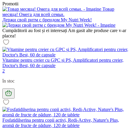
Promotii
Товар
месяца! Омега для всей семьи.
Держи свой ритм с брендом My Nutri Week!
Cumpărătorii au fost și ei interesați
Am gasit alte produse care v-ar
placea!
Vitamine pentru creier cu GPC și PS, Amplificatori pentru creier,
Doctor's Best, 60 de capsule
2
în stoc
Fosfatidilserina pentru copii activi, Redi-Active, Nature's Plus,
aromă de fructe de pădure, 120 de tablete