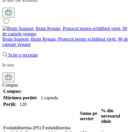
în stoc (se termină)
Brain Support, Brain Regain, Protocol pentru echilibrul vieții, 90 de
capsule vegane
Scrie o recenzie
în stoc
Compus
Compus:
Mărimea porției:
1 capsula
Porții:
120
% din
Suma pe
necesarul
servire
zilnic
Fosfatidilserina (PS) Fosfatidilserina