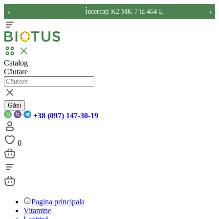
‹
›
Încercați K2 MK-7 la 464 L
Catalog
Căutare
Găsi
+38 (097) 147-30-19
0
Pagina principala
Vitamine