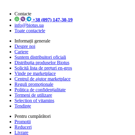
Contacte
+38 (097) 147-30-19
info@biotus.ua
Toate contactele
Informații generale
Despre noi
Cariere
Suntem distribuitori oficiali
Distribuția produselor Biotus
Solicită lista de prețuri en-gros
Vinde pe marketplace
Centrul de ajutor marketplace
Reguli promoționale
Politica de confidențialitate
Termeni de utilizare
Selection of vitamins
Tendințe
Pentru cumpărători
Promotii
Reduceri
Livrare