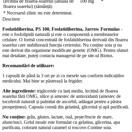
(lecitină de floarea-soarelui (anuală de
100 mg
*
floarea soarelui) (sămânță)
* Necesarul zilnic nu este determinat.
Descriere
Fosfatidilserina, PS 100, Fosfatidilserina, Jarrow Formulas
-
este o fosfolipidă naturală și este o componentă a membranelor
celulare. O formă concentrată de fosfatidilserina derivată din floarea
soarelui care stabilizează funcția creierului. Nu conține soia și nu
este derivat din organisme modificate genetic (OMG). Pentru sfaturi
mai detaliate, puteți contacta managerul de pe site-ul Biotus.
Recomandări de utilizare:
1 capsulă de până la 3 ori pe zi cu mesele sau conform indicațiilor
medicului. Mai bine se păstrează la frigider.
Alte ingrediente:
trigliceride cu lanț mediu, lecitină de floarea
soarelui fără OMG, silice și amestec de antioxidanti (amestec de
tocoferoli naturali și palmitat de ascorbil, adăugat pentru a păstra
prospețimea). Capsula constă din gelatină, glicerină și apă purificată.
Nu conține:
grâu, gluten, lactate, ouă, pește/fructe de mare,
alune/nuci. Gelul moale este formulat cu gelatina, glicerina, apa
purificata, colorant natural caramel si roscove.Contine soia.