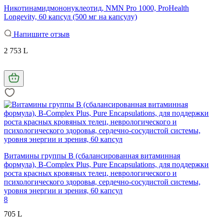
Никотинамидмононуклеотид, NMN Pro 1000, ProHealth
Longevity, 60 капсул (500 мг на капсулу)
Напишите отзыв
2 753 L
Витамины группы B (сбалансированная витаминная
формула), B-Complex Plus, Pure Encapsulations, для поддержки
роста красных кровяных телец, неврологического и
психологического здоровья, сердечно-сосудистой системы,
уровня энергии и зрения, 60 капсул
8
705 L