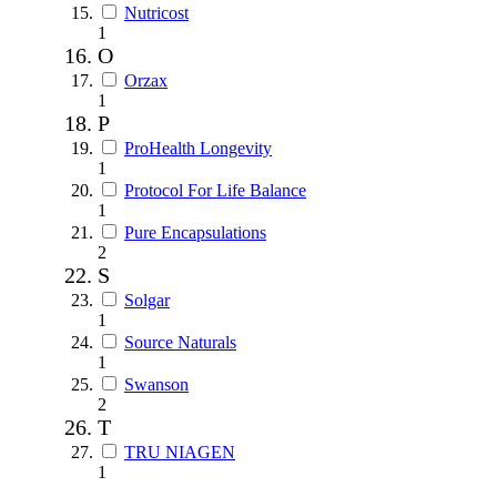
Nutricost
1
O
Orzax
1
P
ProHealth Longevity
1
Protocol For Life Balance
1
Pure Encapsulations
2
S
Solgar
1
Source Naturals
1
Swanson
2
T
TRU NIAGEN
1