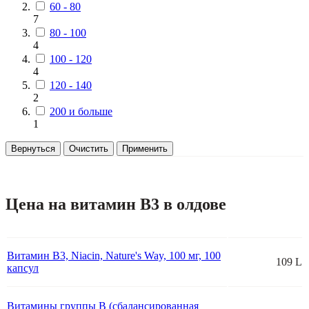
60 - 80
7
80 - 100
4
100 - 120
4
120 - 140
2
200 и больше
1
Вернуться
Очистить
Применить
Цена на витамин В3 в олдове
Витамин В3, Niacin, Nature's Way, 100 мг, 100
109 L
капсул
Витамины группы B (сбалансированная