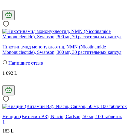
Никотинамид мононуклеотид, NMN (Nicotinamide
Mononucleotide), Swanson, 300 мг, 30 растительных капсул
Напишите отзыв
1 092 L
Ниацин (Витамин В3), Niacin, Carlson, 50 мг, 100 таблеток
1
163 L