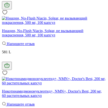
Ниацин, No-Flush Niacin, Solgar, не вызывающий
покраснения, 500 мг, 100 капсул
Напишите отзыв
581 L
Никотинамидмононуклеотид+, NMN+, Doctor's Best, 200 мг,
60 растительных капсул
Напишите отзыв