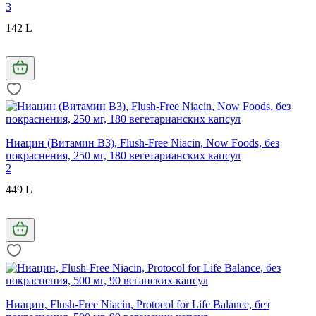
3
142 L
Ниацин (Витамин В3), Flush-Free Niacin, Now Foods, без
покраснения, 250 мг, 180 вегетарианских капсул
2
449 L
Ниацин, Flush-Free Niacin, Protocol for Life Balance, без