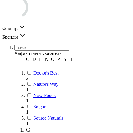
Фильтр
Бренды
Алфавитный указатель
C
D
L
N
O
P
S
T
Doctor's Best
2
Nature's Way
1
Now Foods
1
Solgar
1
Source Naturals
1
C