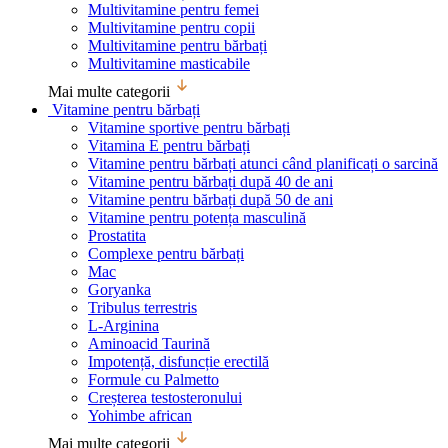
Multivitamine pentru femei
Multivitamine pentru copii
Multivitamine pentru bărbați
Multivitamine masticabile
Mai multe categorii
Vitamine pentru bărbați
Vitamine sportive pentru bărbați
Vitamina E pentru bărbați
Vitamine pentru bărbați atunci când planificați o sarcină
Vitamine pentru bărbați după 40 de ani
Vitamine pentru bărbați după 50 de ani
Vitamine pentru potența masculină
Prostatita
Complexe pentru bărbați
Mac
Goryanka
Tribulus terrestris
L-Arginina
Aminoacid Taurină
Impotență, disfuncție erectilă
Formule cu Palmetto
Creșterea testosteronului
Yohimbe african
Mai multe categorii