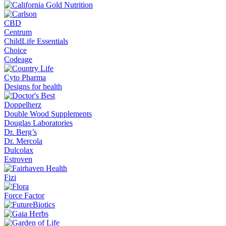
CBD
Centrum
ChildLife Essentials
Choice
Codeage
Cyto Pharma
Designs for health
Doppelherz
Double Wood Supplements
Douglas Laboratories
Dr. Berg’s
Dr. Mercola
Dulcolax
Estroven
Fizi
Force Factor