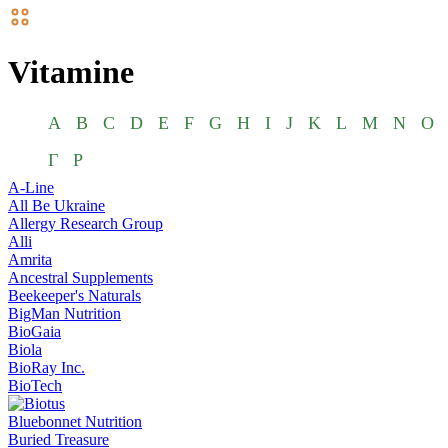
Vitamine
A
B
C
D
E
F
G
H
I
J
K
L
M
N
O
Г
Р
A-Line
All Be Ukraine
Allergy Research Group
Alli
Amrita
Ancestral Supplements
Beekeeper's Naturals
BigMan Nutrition
BioGaia
Biola
BioRay Inc.
BioTech
Bluebonnet Nutrition
Buried Treasure