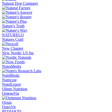
Natural Dog Company
Nature's Truth
NATURELO
Natures Craft
New Chapter
New Nordic US Inc
NutraMedix
NutriBiotic
Nutricost
NutriExpert
Olimp Nutrition
OmegaVia
Orzax
OstroVit
PEDIAKID