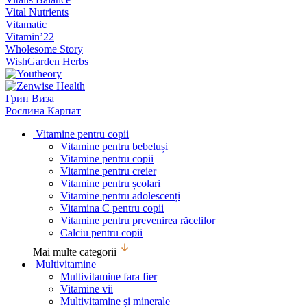
Vital Nutrients
Vitamatic
Vitamin’22
Wholesome Story
WishGarden Herbs
Грин Виза
Рослина Карпат
Vitamine pentru copii
Vitamine pentru bebeluși
Vitamine pentru copii
Vitamine pentru creier
Vitamine pentru școlari
Vitamine pentru adolescenți
Vitamina C pentru copii
Vitamine pentru prevenirea răcelilor
Calciu pentru copii
Mai multe categorii
Multivitamine
Multivitamine fara fier
Vitamine vii
Multivitamine și minerale